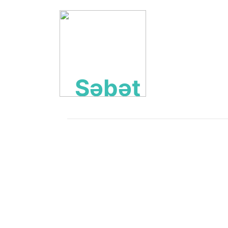
Səbət