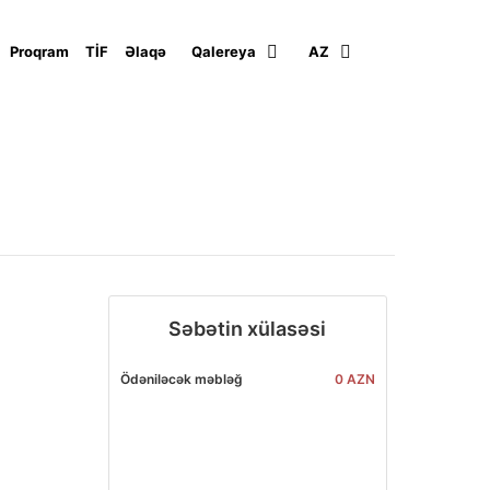
Proqram
TİF
Əlaqə
Qalereya
AZ
Səbətin xülasəsi
Ödəniləcək məbləğ
0 AZN