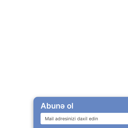
Abunə ol